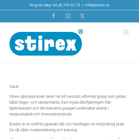
Fortsätt
Ring oss idag +46 (8) 760 02 55
|
info(at)stirex.se
till
innehållet
Facebook
Instagram
X
Saxar
Stirex självöppnande saxar har ett neutralt utformat grepp som passar
både höger- och vänsterhänta. Den mjuka återfjädringen från
fjäderbanden och det bekväma greppet underlättar arbete i
restaurangkök och livsmedelsindustri.
Bladen är av rostfritt japanskt stål och handtagen av miljövänlig plast.
De tål både maskindiskning och kokning.