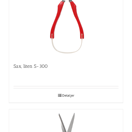
Sax, liten S-300
Detaljer