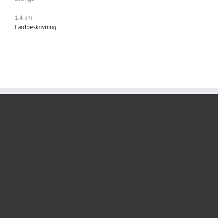
1.4 km
Färdbeskrivning
Smarta Saker
St Eriksplan 11
Stockholm 11320
Sverige
1.5 km
Färdbeskrivning
Lars Öqvist AB
Ormbergsvägen 4-6
Stockholm 11767
Sverige
3.1 km
Färdbeskrivning
Elfa Distrelec
Industrivägen 23
Solna 17148