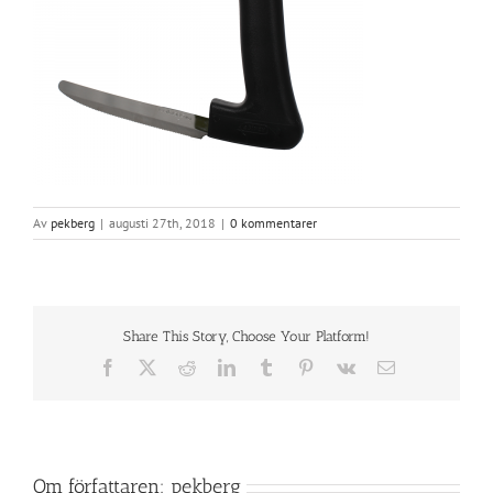
Av
pekberg
|
augusti 27th, 2018
|
0 kommentarer
Share This Story, Choose Your Platform!
Facebook
X
Reddit
LinkedIn
Tumblr
Pinterest
Vk
E-
post
Om författaren:
pekberg