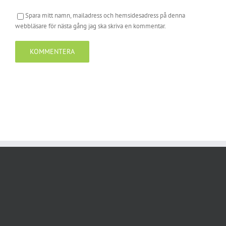
Spara mitt namn, mailadress och hemsidesadress på denna
webbläsare för nästa gång jag ska skriva en kommentar.