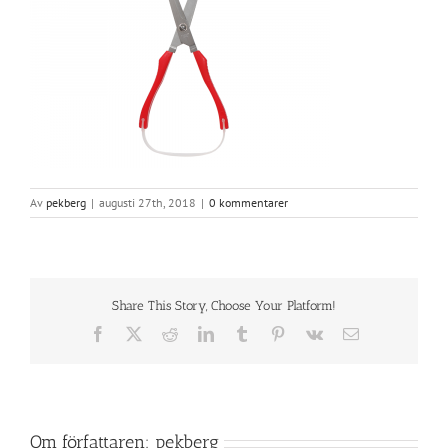
Av
pekberg
|
augusti 27th, 2018
|
0 kommentarer
Share This Story, Choose Your Platform!
Facebook
X
Reddit
LinkedIn
Tumblr
Pinterest
Vk
E-
post
Om författaren:
pekberg