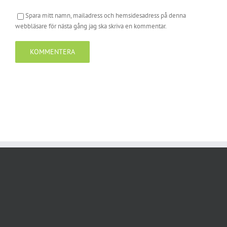
Spara mitt namn, mailadress och hemsidesadress på denna
webbläsare för nästa gång jag ska skriva en kommentar.