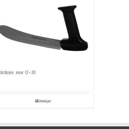
öttkniv, stor U-55
Detaljer