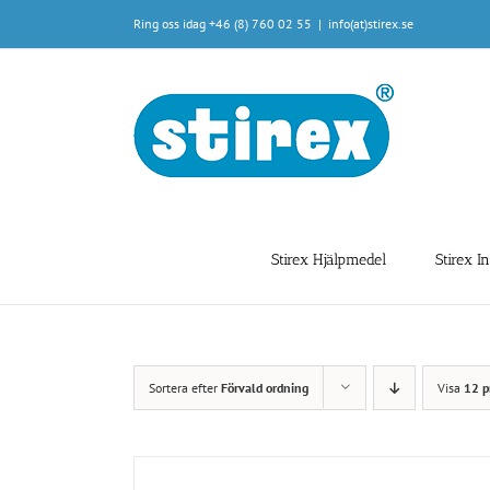
Fortsätt
Ring oss idag +46 (8) 760 02 55
|
info(at)stirex.se
till
innehållet
Stirex Hjälpmedel
Stirex I
Sortera efter
Förvald ordning
Visa
12 p