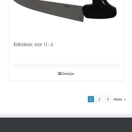
Kökskniv, stor U-2
Detaljer
1
2
3
Nästa