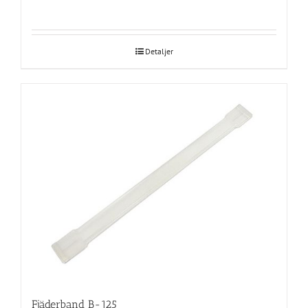
Detaljer
Fjäderband B-125