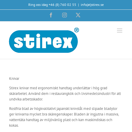
Fortsätt
Ring oss idag +46 (8) 760 02 55
|
info(at)stirex.se
till
innehållet
Facebook
Instagram
X
Knivar
Stirex knivar med ergonomiskt handtag underlättar i hög grad
skärarbetet. Använd dem i restaurangkök och livsmedelsindustri för att
undvika arbetsskador.
Rostfria blad av högkvalitativt japanskt knivstål med slipade bladytor
ger knivarna mycket bra skäregenskaper. Bladen är ingjutna i massiva,
vattentäta handtag av miljövänlig plast och kan maskindiskas och
kokas.