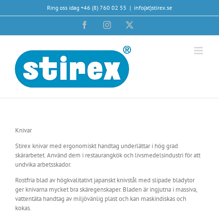
Fortsätt
Ring oss idag +46 (8) 760 02 55
|
info(at)stirex.se
till
innehållet
Facebook
Instagram
X
Knivar
Stirex knivar med ergonomiskt handtag underlättar i hög grad
skärarbetet. Använd dem i restaurangkök och livsmedelsindustri för att
undvika arbetsskador.
Rostfria blad av högkvalitativt japanskt knivstål med slipade bladytor
ger knivarna mycket bra skäregenskaper. Bladen är ingjutna i massiva,
vattentäta handtag av miljövänlig plast och kan maskindiskas och
kokas.