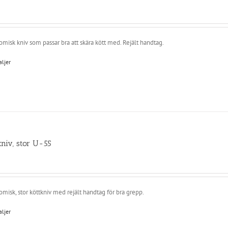
misk kniv som passar bra att skära kött med. Rejält handtag.
aljer
kniv, stor U-55
misk, stor köttkniv med rejält handtag för bra grepp.
aljer