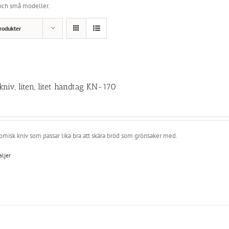
 och små modeller.
rodukter
kniv, liten, litet handtag KN-170
misk kniv som passar lika bra att skära bröd som grönsaker med.
aljer