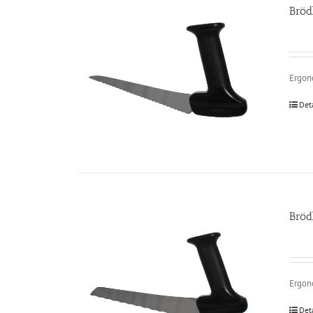
Bröd
Ergono
Det
Bröd
Ergono
Det