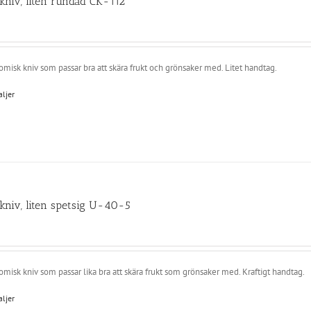
kniv, liten rundad CK-112
misk kniv som passar bra att skära frukt och grönsaker med. Litet handtag.
aljer
kniv, liten spetsig U-40-5
misk kniv som passar lika bra att skära frukt som grönsaker med. Kraftigt handtag.
aljer