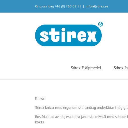
Fortsätt
Ring oss idag +46 (8) 760 02 55
|
info(at)stirex.se
till
innehållet
Stirex Hjälpmedel
Stirex I
Knivar
Stirex knivar med ergonomiskt handtag underlättar i hög gra
Rostfria blad av högkvalitativt japanskt knivstål med slipad
kokas.