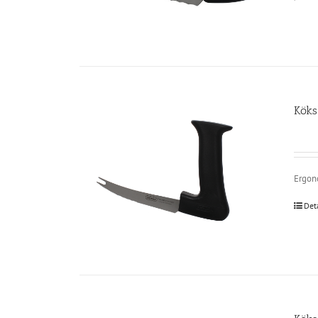
Köks
Ergono
Det