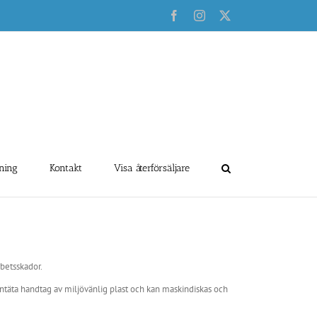
Facebook
Instagram
X
ning
Kontakt
Visa återförsäljare
rbetsskador.
tentäta handtag av miljövänlig plast och kan maskindiskas och