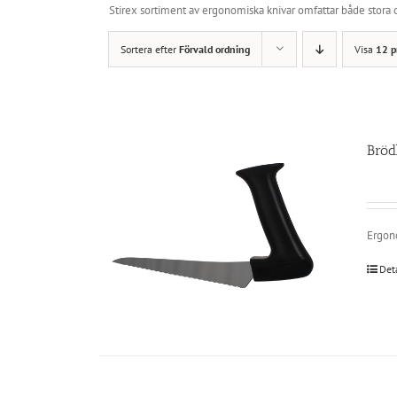
Stirex sortiment av ergonomiska knivar omfattar både stora
Sortera efter
Förvald ordning
Visa
12 p
Bröd
Ergono
Det