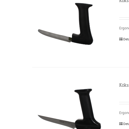
Köks
Ergono
Det
Köks
Ergono
Det