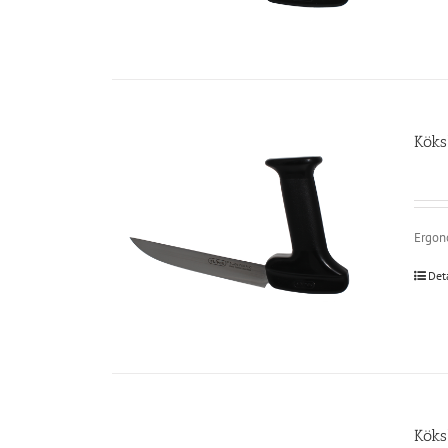
Köks
Ergono
Det
Köks