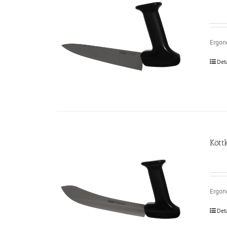
Ergono
Det
Kött
Ergono
Det