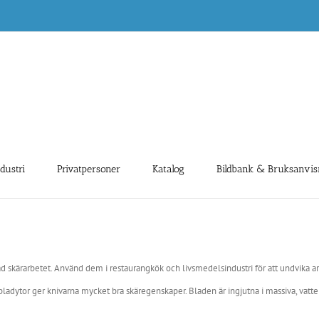
ndustri
Privatpersoner
Katalog
Bildbank & Bruksanvis
d skärarbetet. Använd dem i restaurangkök och livsmedelsindustri för att undvika a
e bladytor ger knivarna mycket bra skäregenskaper. Bladen är ingjutna i massiva, vat