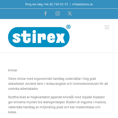
Fortsätt
Ring oss idag +46 (8) 760 02 55
|
info(at)stirex.se
till
innehållet
Facebook
Instagram
X
Knivar
Stirex knivar med ergonomiskt handtag underlättar i hög grad
skärarbetet. Använd dem i restaurangkök och livsmedelsindustri för att
undvika arbetsskador.
Rostfria blad av högkvalitativt japanskt knivstål med slipade bladytor
ger knivarna mycket bra skäregenskaper. Bladen är ingjutna i massiva,
vattentäta handtag av miljövänlig plast och kan maskindiskas och
kokas.