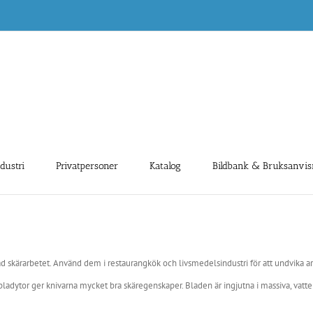
ndustri
Privatpersoner
Katalog
Bildbank & Bruksanvis
d skärarbetet. Använd dem i restaurangkök och livsmedelsindustri för att undvika a
e bladytor ger knivarna mycket bra skäregenskaper. Bladen är ingjutna i massiva, vat