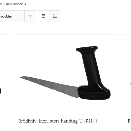
 och små modeller.
rodukter
Brödkniv, liten, stort handtag U-KN-1
B