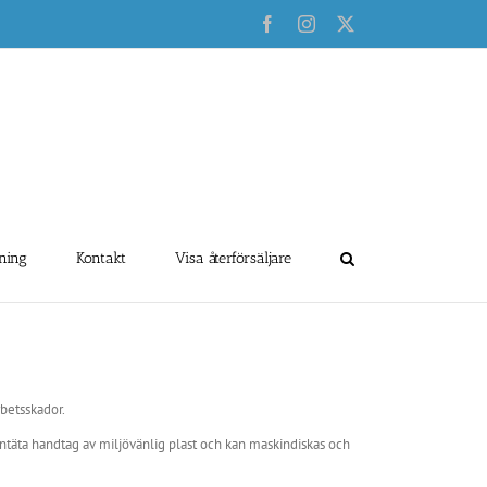
Facebook
Instagram
X
ning
Kontakt
Visa återförsäljare
rbetsskador.
tentäta handtag av miljövänlig plast och kan maskindiskas och