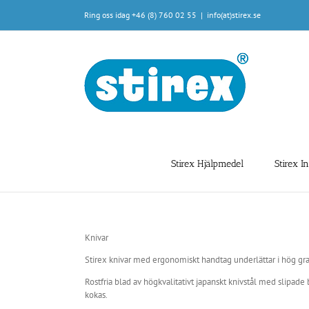
Fortsätt
Ring oss idag +46 (8) 760 02 55
|
info(at)stirex.se
till
innehållet
Stirex Hjälpmedel
Stirex I
Knivar
Stirex knivar med ergonomiskt handtag underlättar i hög gra
Rostfria blad av högkvalitativt japanskt knivstål med slipad
kokas.