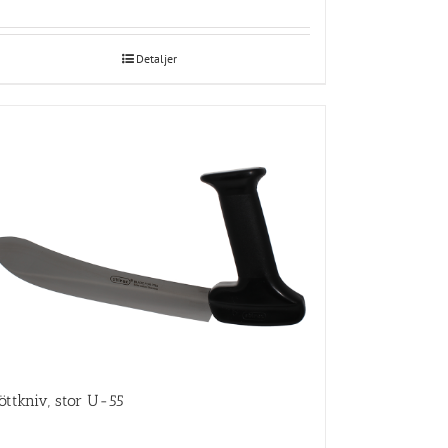
Detaljer
öttkniv, stor U-55